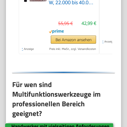
W, 22.000 bis 40.000
min^-1 Schwingzahl,
magnetische
55,95 €
42,99 €
Werkzeugaufnahme,
Drehzahlelektronik,
inkl. Zubehör)
Bei Amazon ansehen
*
Anzeige
*
Anzeige
Preis inkl. MwSt., zzgl. Versandkosten
Für wen sind
Multifunktionswerkzeuge im
professionellen Bereich
geeignet?
Handwerker mit vielseitigen Anforderungen