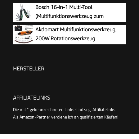
Edelstahlzange mit Klappmesser, Säge
Bosch 16-in-1 Multi-Tool
und Schraubendreherset,
(Multifunktionswerkzeug zum
Multifunktionswerkzeug für Outdoor, Camping,
Heimwerken, Outdoor und Camping;
Akdomart Multifunktionswerkzeug,
Reparieren-Titanium
Edelstahl; Verriegelungsfunktion; Softgrip; 16
200W Rotationswerkzeug
Funktionen: Zange; Schraubendreher; Messer;
Feinbohrschleifer
Säge, usw.)
HERSTELLER
AFFILIATELINKS
Die mit * gekennzeichneten Links sind sog. Affiliatelinks.
Als Amazon-Partner verdiene ich an qualifizierten Käufen!