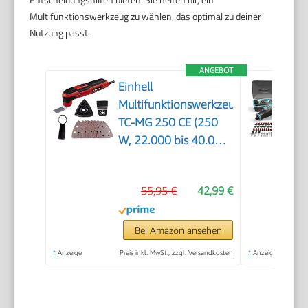
Multifunktionswerkzeug zu wählen, das optimal zu deiner
Nutzung passt.
ANGEBOT
Einhell
Multifunktionswerkzeug
TC-MG 250 CE (250
W, 22.000 bis 40.000
min^-1 Schwingzahl,
magnetische
55,95 €
42,99 €
Werkzeugaufnahme,
Drehzahlelektronik,
inkl. Zubehör)
Bei Amazon ansehen
*
Anzeige
Preis inkl. MwSt., zzgl. Versandkosten
*
Anzeige