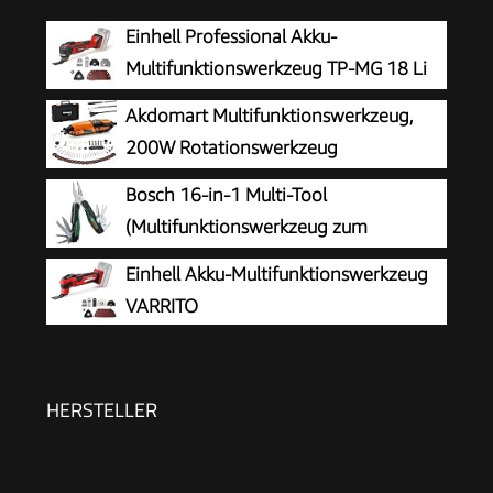
Einhell Professional Akku-
Multifunktionswerkzeug TP-MG 18 Li
BL-Solo
Akdomart Multifunktionswerkzeug,
200W Rotationswerkzeug
Feinbohrschleifer
Bosch 16-in-1 Multi-Tool
(Multifunktionswerkzeug zum
Heimwerken, Outdoor und Camping;
Einhell Akku-Multifunktionswerkzeug
Edelstahl; Verriegelungsfunktion; Softgrip; 16
VARRITO
Funktionen: Zange; Schraubendreher; Messer;
Säge, usw.)
HERSTELLER