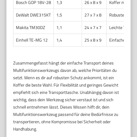
Bosch GOP 18V-28
1,3
26 x 8 x 9
Koffer mit Ein
DeWalt DWE315KT
1,5
27 x 7 x 8
Robuster Koffer
Makita TM30DZ
1,1
24 x 7 x 7
Leichte Transp
Einhell TE-MG 12
1,4
25 x 8 x 9
Einfache Tasch
Zusammengefasst hängt der einfache Transport deines
Multifunktionswerkzeugs davon ab, welche Prioritäten du
setzt. Wenn es dir auf robusten Schutz ankommt, ist ein
Koffer die beste Wahl. Für Flexibilität und geringes Gewicht
empfiehlt sich eine Transporttasche. Unabhängig davon ist
wichtig, dass dein Werkzeug sicher verstaut ist und sich
schnell entnehmen lässt. Dieses Wissen hilft dir, dein
Multifunktionswerkzeug passend für deine Bedürfnisse zu
transportieren, ohne Kompromisse bei Sicherheit oder
Handhabung.