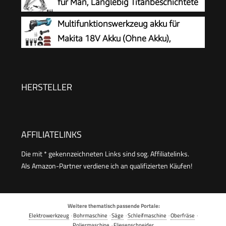
für Män, Langlebig Titanbeschichtete
Edelstahlzange mit Klappmesser, Säge
Multifunktionswerkzeug akku für
und Schraubendreherset,
Makita 18V Akku (Ohne Akku),
Multifunktionswerkzeug für Outdoor, Camping,
Oszillationswerkzeug Akku mit 23
Reparieren-Titanium
Zubehör, 6 Einstellbare Geschwindigkeiten
Multitool zum Entfernen, Schaben, Schneiden
HERSTELLER
AFFILIATELINKS
Die mit * gekennzeichneten Links sind sog. Affiliatelinks.
Als Amazon-Partner verdiene ich an qualifizierten Käufen!
Weitere thematisch passende Portale:
Elektrowerkzeug
·
Bohrmaschine
·
Säge
·
Schleifmaschine
·
Oberfräse
·
Poliermaschine
·
Fliesenschneider