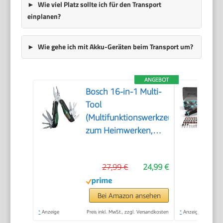
Wie viel Platz sollte ich für den Transport
einplanen?
Wie gehe ich mit Akku-Geräten beim Transport um?
ANGEBOT
Bosch 16-in-1 Multi-
Tool
(Multifunktionswerkzeug
zum Heimwerken,
Outdoor und
Camping; Edelstahl;
27,99 €
24,99 €
Verriegelungsfunktion;
Softgrip; 16
Funktionen: Zange;
Bei Amazon ansehen
Schraubendreher;
*
Anzeige
Preis inkl. MwSt., zzgl. Versandkosten
*
Anzeige
Messer; Säge, usw.)