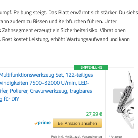
umpf. Reibung steigt. Das Blatt erwärmt sich stärker. Du siehs
kann zudem zu Rissen und Kerbfurchen führen. Unter
 Zahnsegment erzeugt ein Sicherheitsrisiko. Vibrationen
t, Rost kostet Leistung, erhöht Wartungsaufwand und kann
EMPFEHLUNG
Multifunktionswerkzeug Set, 122-teiliges
windigkeiten 7500–32000 U/min, LED-
eifer, Polierer, Gravurwerkzeug, tragbares
❯
 für DIY
27,99 €
Bei Amazon ansehen
Preis inkl. MwSt., zzgl. Versandkosten
*
Anzeige