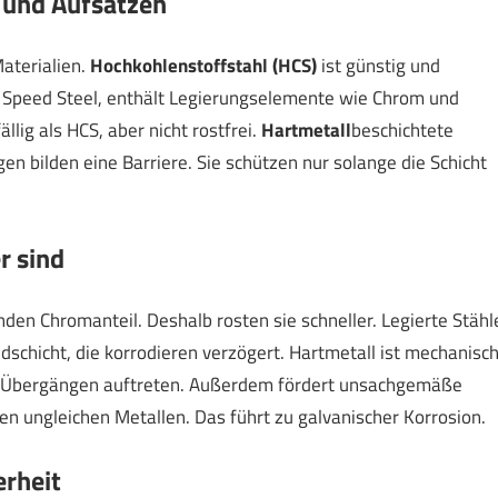
 und Aufsätzen
aterialien.
Hochkohlenstoffstahl (HCS)
ist günstig und
h Speed Steel, enthält Legierungselemente wie Chrom und
lig als HCS, aber nicht rostfrei.
Hartmetall
beschichtete
gen bilden eine Barriere. Sie schützen nur solange die Schicht
r sind
den Chromanteil. Deshalb rosten sie schneller. Legierte Stähl
schicht, die korrodieren verzögert. Hartmetall ist mechanisc
nd Übergängen auftreten. Außerdem fördert unsachgemäße
n ungleichen Metallen. Das führt zu galvanischer Korrosion.
erheit