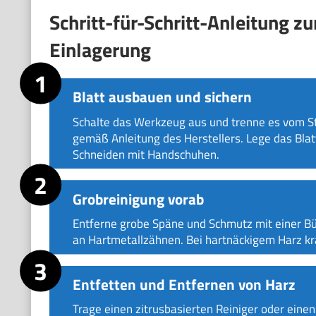
Schritt-für-Schritt-Anleitung z
Einlagerung
Blatt ausbauen und sichern
Schalte das Werkzeug aus und trenne es vom St
gemäß Anleitung des Herstellers. Lege das Blatt
Schneiden mit Handschuhen.
Grobreinigung vorab
Entferne grobe Späne und Schmutz mit einer Bü
an Hartmetallzähnen. Bei hartnäckigem Harz kra
Entfetten und Entfernen von Harz
Trage einen zitrusbasierten Reiniger oder einen