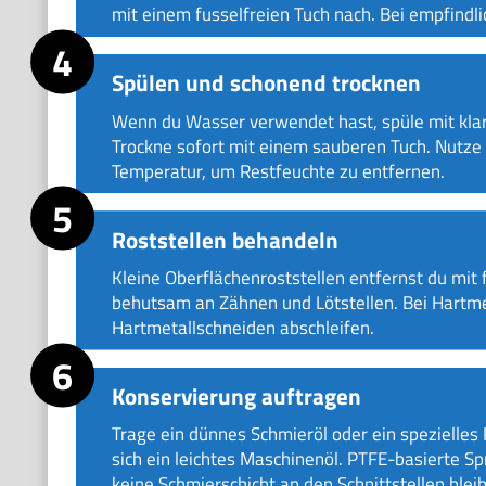
mit einem fusselfreien Tuch nach. Bei empfind
Spülen und schonend trocknen
Wenn du Wasser verwendet hast, spüle mit kla
Trockne sofort mit einem sauberen Tuch. Nutze 
Temperatur, um Restfeuchte zu entfernen.
Roststellen behandeln
Kleine Oberflächenroststellen entfernst du mit
behutsam an Zähnen und Lötstellen. Bei Hartmeta
Hartmetallschneiden abschleifen.
Konservierung auftragen
Trage ein dünnes Schmieröl oder ein spezielles 
sich ein leichtes Maschinenöl. PTFE-basierte Sp
keine Schmierschicht an den Schnittstellen bleib