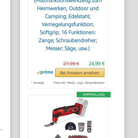
(Multifunktionswerkzeug zum
Heimwerken, Outdoor und
Camping; Edelstahl;
Verriegelungsfunktion;
Softgrip; 16 Funktionen:
Zange; Schraubendreher;
Messer; Säge, usw.)
27,99 €
24,99 €
Bei Amazon ansehen
*
Anzeige
Preis inkl. MwSt., zzgl. Versandkosten
EMPFEHLUNG