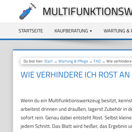
Zum
MULTIFUNKTIONSW
Inhalt
springen
STARTSEITE
KAUFBERATUNG
WARTUNG & 
Du bist hier:
Start
→
Wartung & Pflege
→
FAQ
→ Wie verhindere 
WIE VERHINDERE ICH ROST A
Wenn du ein Multifunktionswerkzeug besitzt, kennst 
arbeitest drinnen und draußen, lagerst Zubehör in 
sofort rein. Genau dabei entsteht Rost. Selbst klein
jedem Schnitt. Das Blatt wird heißer, das Ergebnis u